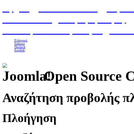
Αρχική
|
Classic Σουίτες
|
Superi
Επικοινωνία
|
Αίτηση κράτησης
Το Πέτρινο Γαστρονομία
|
Βιολο
Ελληνικά
Italiano
Deutsch
English
Open Source 
Αναζήτηση προβολής π
Πλοήγηση