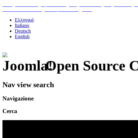
H
ome
|
Classic Suites
|
Superior Suites
|
Foto
|
Posizione-Regione
|
Contattaci
|
Pr
To Petrino Gastronomia
|
I nostri prodotti BIO
|
Links
Ελληνικά
Italiano
Deutsch
English
Open Source 
Nav view search
Navigazione
Cerca